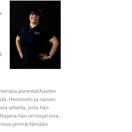
a
ä
hierojia purentalihasten
ystä. Hermosto ja naisen
ia aiheita, joita hän
uttajana hän on inspiroiva,
a sinua ymmärtämään