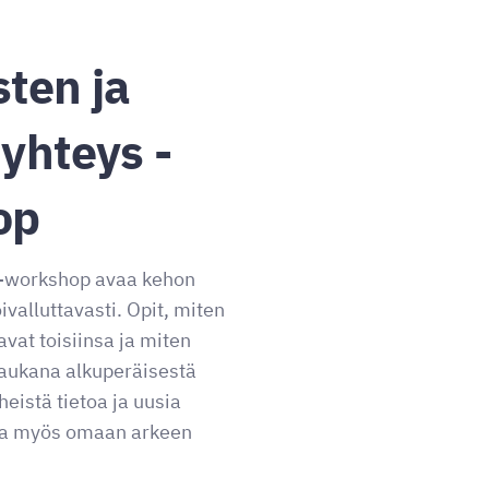
ten ja
yhteys -
op
s -workshop avaa kehon
ivalluttavasti. Opit, miten
avat toisiinsa ja miten
kaukana alkuperäisestä
eistä tietoa ja uusia
na myös omaan arkeen