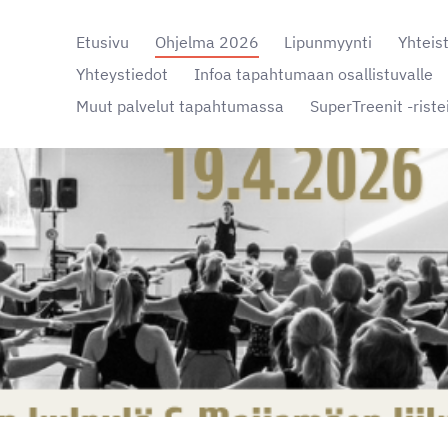
Etusivu
Ohjelma 2026
Lipunmyynti
Yhteis
Yhteystiedot
Infoa tapahtumaan osallistuvalle
ntajaosto
Muut palvelut tapahtumassa
SuperTreenit -ristei