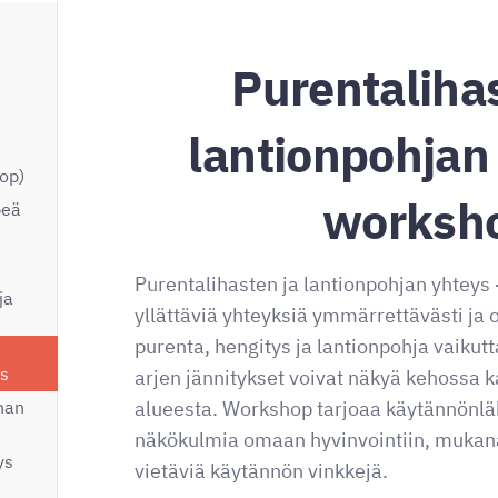
Purentalihas
lantionpohjan 
op)
worksh
peä
Purentalihasten ja lantionpohjan yhtey
ja
yllättäviä yhteyksiä ymmärrettävästi ja o
purenta, hengitys ja lantionpohja vaikutt
ys
arjen jännitykset voivat näkyä kehossa 
alueesta. Workshop tarjoaa käytännönläh
nan
näkökulmia omaan hyvinvointiin, muka
ys
vietäviä käytännön vinkkejä.