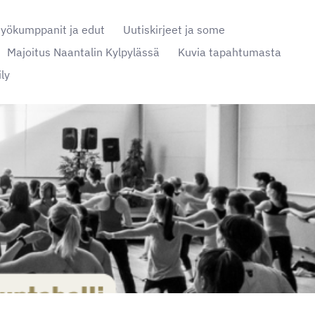
työkumppanit ja edut
Uutiskirjeet ja some
Majoitus Naantalin Kylpylässä
Kuvia tapahtumasta
ly