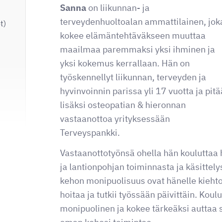
Sanna
on liikunnan- ja
terveydenhuoltoalan ammattilainen, jok
t)
kokee elämäntehtäväkseen muuttaa
maailmaa paremmaksi yksi ihminen ja
yksi kokemus kerrallaan. Hän on
työskennellyt liikunnan, terveyden ja
hyvinvoinnin parissa yli 17 vuotta ja pitä
lisäksi osteopatian & hieronnan
vastaanottoa yrityksessään
Terveyspankki.
Vastaanottotyönsä ohella hän kouluttaa 
ja lantionpohjan toiminnasta ja käsittel
kehon monipuolisuus ovat hänelle kiehtov
hoitaa ja tutkii työssään päivittäin. Koul
monipuolinen ja kokee tärkeäksi autta