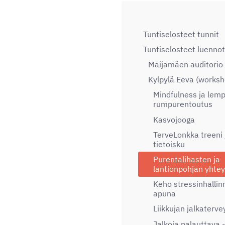
Tuntiselosteet tunnit
Tuntiselosteet luennot
Maijamäen auditorio
Kylpylä Eeva (worksh
Mindfulness ja lem
rumpurentoutus
Kasvojooga
TerveLonkka treeni 
tietoisku
Purentalihasten ja
lantionpohjan yhte
Keho stressinhallin
apuna
Liikkujan jalkaterve
Jalkoja palauttava -