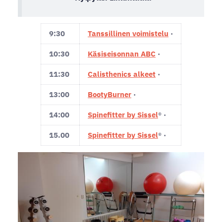
9:30
Tanssillinen voimistelu
·
10:30
Käsiseisonnan ABC
·
11:30
Calisthenics alkeet
·
13:00
BootyBurner
·
14:00
Spinefitter by Sissel
®
·
15.00
Spinefitter by Sissel
®
·