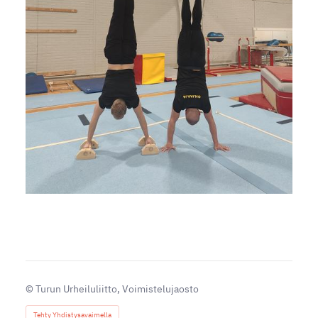
©
Turun Urheiluliitto, Voimistelujaosto
Tehty Yhdistysavaimella