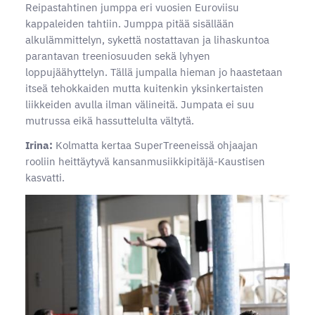
Reipastahtinen jumppa eri vuosien Euroviisu
kappaleiden tahtiin. Jumppa pitää sisällään
alkulämmittelyn, sykettä nostattavan ja lihaskuntoa
parantavan treeniosuuden sekä lyhyen
loppujäähyttelyn. Tällä jumpalla hieman jo haastetaan
itseä tehokkaiden mutta kuitenkin yksinkertaisten
liikkeiden avulla ilman välineitä. Jumpata ei suu
mutrussa eikä hassuttelulta vältytä.
Irina:
Kolmatta kertaa SuperTreeneissä ohjaajan
rooliin heittäytyvä kansanmusiikkipitäjä-Kaustisen
kasvatti.